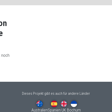
von
e
t noch
Dieses Projekt gibt es auch für andere Länder
Australien
Spanien
UK
Bochum